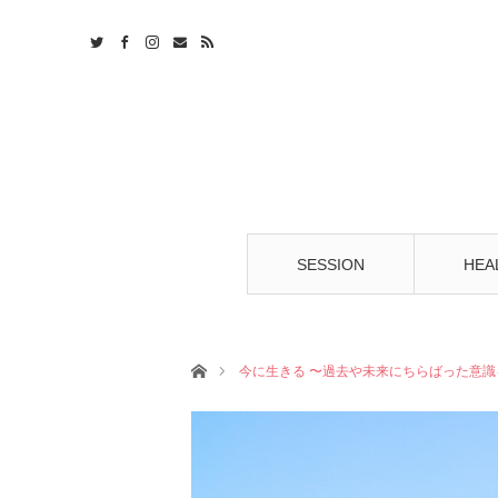
t
S
SESSION
HEA
ホーム
今に生きる 〜過去や未来にちらばった意識