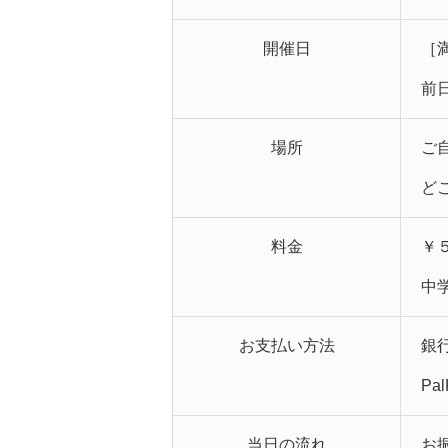
開催日
［
前
場所
ご
ど
料金
￥
中
お支払い方法
銀
Pa
当日の流れ
お