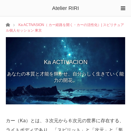
Atelier RIRI
ホーム
Ka ACTIVASION（ カー経路を開く・カーの活性化）| スピリチュア
ル個人セッション 東京
Ka ACTIVACION
あなたの本質と才能を輝かせ、自分らしく生きていく能
力の開花。
カー（Ka）とは、３次元から６次元の世界に存在する、
ライトボディであり、「スピリット」と「次元」と「形