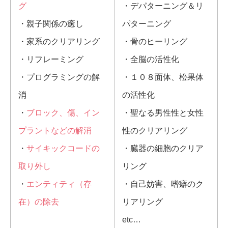
グ
・デパターニング＆リ
・親子関係の癒し
パターニング
・家系のクリアリング
・骨のヒーリング
・リフレーミング
・全脳の活性化
・プログラミングの解
・１０８面体、松果体
消
の活性化
・
ブロック、傷、イン
・聖なる男性性と女性
プラントなどの解消
性のクリアリング
・
サイキックコードの
・臓器の細胞のクリア
取り外し
リング
・
エンティティ（存
・自己妨害、嗜癖のク
在）の除去
リアリング
etc…