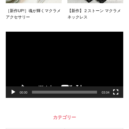
［新作UP!］魂が輝くマクラメ
【新作】２ストーン マクラメ
アクセサリー
ネックレス
動
画
プ
レ
ー
ヤ
ー
00:00
03:04
カテゴリー