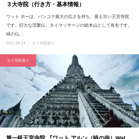
３大寺院（行き方・基本情報）
ワット ポーは、バンコク最大の広さを持ち、最も古い王宮寺院
です。巨大な涅槃仏、タイマッサージの総本山として有名です。
緑の仏…
2022.06.24
タイ寺院巡り
タイ寺院巡り
第一級王宮寺院 『ワット アルン（暁の寺）Wat