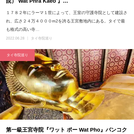
院） Wat Phra Kaeo 』…
１７８２年にラーマ１世によって、王室の守護寺院として建設さ
れ、広さ２４万４０００m2を誇る王宮敷地内にある。タイで最
も格式の高い寺…
2022.06.28
タイ寺院巡り
タイ寺院巡り
第一級王宮寺院『ワット ポー Wat Pho』バンコク