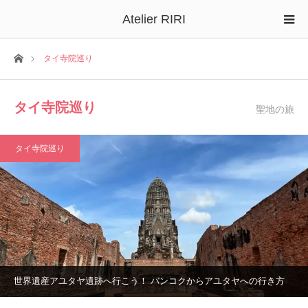
Atelier RIRI
ホーム
タイ寺院巡り
タイ寺院巡り
聖地の旅
タイ寺院巡り
世界遺産アユタヤ遺跡へ行こう！ バンコクからアユタヤへの行き方