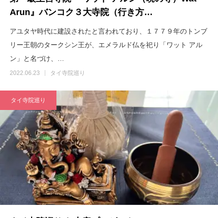
Arun』バンコク３大寺院（行き方…
アユタヤ時代に建設されたと言われており、１７７９年のトンブ
リー王朝のタークシン王が、エメラルド仏を祀り「ワット アル
ン」と名づけ、…
2022.06.23
タイ寺院巡り
タイ寺院巡り