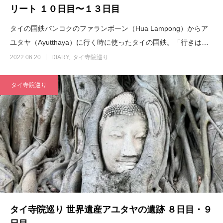
リート １０日目〜１３日目
タイの国鉄バンコクのファランボーン（Hua Lampong）からア
ユタヤ（Ayutthaya）に行く時に使ったタイの国鉄。「行きは…
2022.06.20
DIARY
タイ寺院巡り
タイ寺院巡り
タイ寺院巡り 世界遺産アユタヤの遺跡 ８日目・９