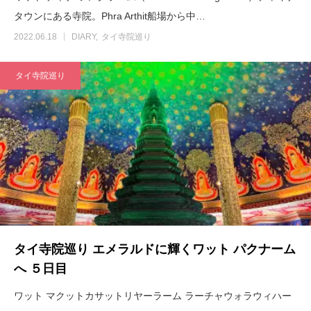
タウンにある寺院。Phra Arthit船場から中…
2022.06.18
DIARY
タイ寺院巡り
タイ寺院巡り
タイ寺院巡り エメラルドに輝くワット パクナーム
へ ５日目
ワット マクットカサットリヤーラーム ラーチャウォラウィハー