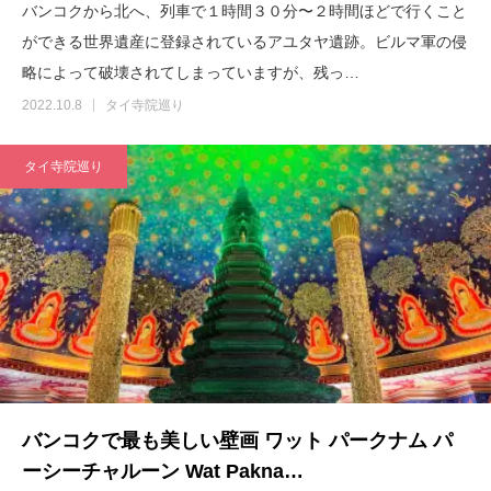
バンコクから北へ、列車で１時間３０分〜２時間ほどで行くこと
ができる世界遺産に登録されているアユタヤ遺跡。ビルマ軍の侵
略によって破壊されてしまっていますが、残っ…
2022.10.8
タイ寺院巡り
タイ寺院巡り
バンコクで最も美しい壁画 ワット パークナム パ
ーシーチャルーン Wat Pakna…