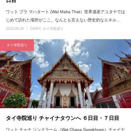
日目
ワット プラ マハタート (Wat Maha That）世界遺産アユタヤでは
じめて訪れた場所がここ。なんとも言えない歴史的なエネル…
2022.06.20
DIARY
タイ寺院巡り
タイ寺院巡り
タイ寺院巡り チャイナタウンへ ６日目・７日目
ワット チャナ ソンクラーム（Wat Chana Songkhram）チャイナ