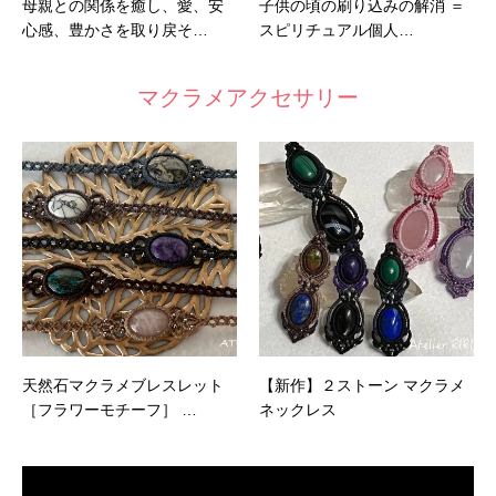
母親との関係を癒し、愛、安
子供の頃の刷り込みの解消 ＝
心感、豊かさを取り戻そ…
スピリチュアル個人…
マクラメアクセサリー
天然石マクラメブレスレット
【新作】２ストーン マクラメ
［フラワーモチーフ］ …
ネックレス
動
画