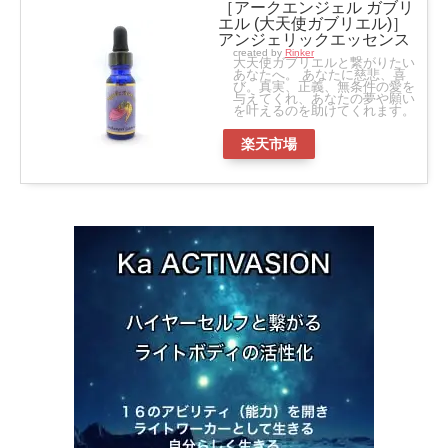
［アークエンジェル ガブリ
エル (大天使ガブリエル)］
アンジェリックエッセンス
created by
Rinker
大天使ガブリエルと繋がりたい
あなたへ。 あなたに慈悲、喜
び。真実、正義、無条件の愛を
与えてくれ、あなたの夢や願い
を叶えるのを助けてくれます。
楽天市場