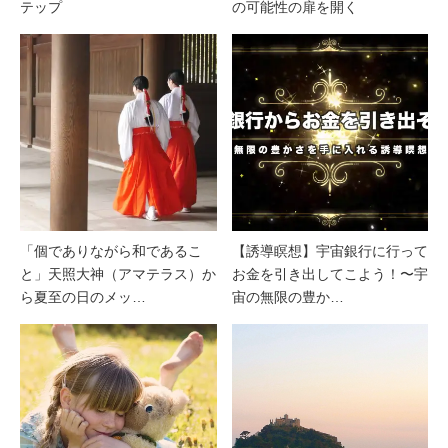
テップ
の可能性の扉を開く
「個でありながら和であるこ
【誘導瞑想】宇宙銀行に行って
と」天照大神（アマテラス）か
お金を引き出してこよう！〜宇
ら夏至の日のメッ…
宙の無限の豊か…