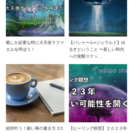
癒しが必要な時に大天使ラファ
【バシャール×ジェラルド】ゆ
エルを呼ぼう！
るすということ 〜新しい時代
への覚醒ステッ…
絶対叶う！願い事の書き方 3ス
【ヒーリング瞑想】２０２３年