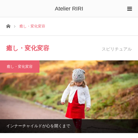
Atelier RIRI
ホーム
癒し・変化変容
癒し・変化変容
スピリチュアル
癒し・変化変容
インナーチャイルドが心を開くまで