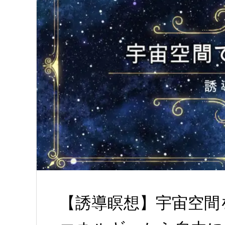
【誘導瞑想】宇宙空間