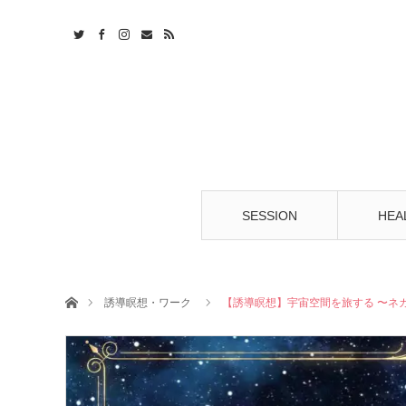
t
S
SESSION
HEA
ホーム
誘導瞑想・ワーク
【誘導瞑想】宇宙空間を旅する 〜ネ