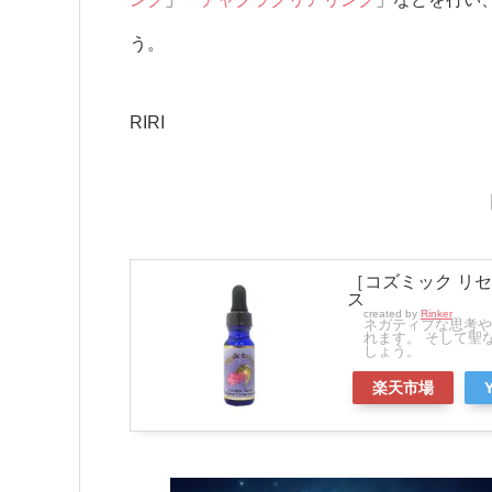
う。
RIRI
［コズミック リセ
ス
created by
Rinker
ネガティブな思考や
れます。 そして聖
しょう。
楽天市場