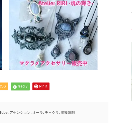
RSS
feedly
Pin it
Tube
,
アセンション
,
オーラ
,
チャクラ
,
誘導瞑想