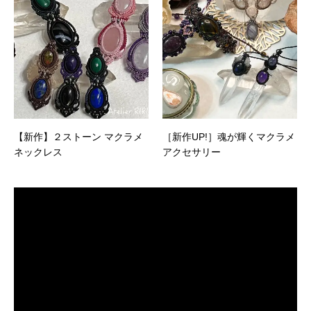
【新作】２ストーン マクラメ
［新作UP!］魂が輝くマクラメ
ネックレス
アクセサリー
動
画
プ
レ
ー
ヤ
ー