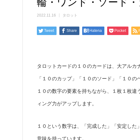
輪・ワンド・ソード・
2022.11.16
タロット
Tweet
Share
Hatena
Pocket
タロットカードの１０のカードは、大アルカ
「１０のカップ」「１０のソード」「１０の
１０の数字の要素を持ちながら、１枚１枚違
ィング力がアップします。
１０という数字は、「完成した」「安定した
意味を持っています。