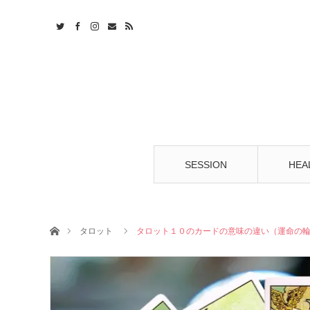
t
S
SESSION
HEA
ホーム
タロット
タロット１０のカードの意味の違い（運命の