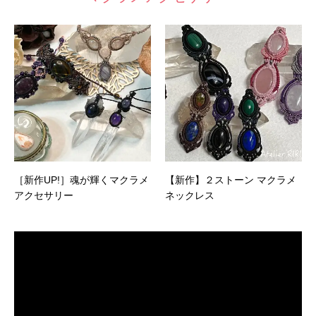
［新作UP!］魂が輝くマクラメ
【新作】２ストーン マクラメ
アクセサリー
ネックレス
動
画
プ
レ
ー
ヤ
ー