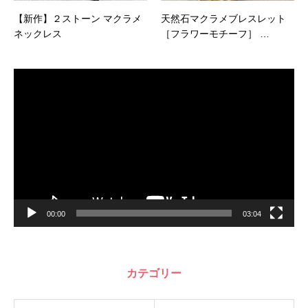
【新作】２ストーン マクラメ
天然石マクラメブレスレット
ネックレス
［フラワーモチーフ］ …
動
画
プ
レ
ー
ヤ
ー
00:00
03:04
カテゴリー