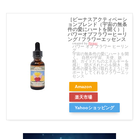
［ビーナスアクティベーシ
ョンブレンド（宇宙の無条
件の愛にハートを開く）］
パワーオブフラワーヒーリ
ング / フラワーエッセンス
created by
Rinker
パワー オブ フラワー ヒーリン
グ
宇宙の無条件の愛にハートを開
く。 自然や宇宙、天使、妖
精、ガイドたちのエネルギーを
感じ、閉ざされた心を開き、無
条件の愛を受け取れるようにサ
ポートしてくれるフラワーエッ
センス
Amazon
楽天市場
Yahooショッピング