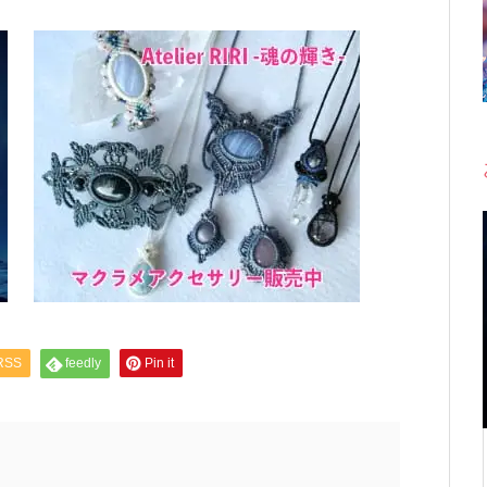
RSS
feedly
Pin it