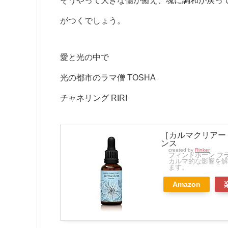
そうやって大きな傷が癒え、魂に調和が戻っ
がつくでしょう。
愛と光の中で
光の都市のラマ僧 TOSHA
チャネリング RIRI
［カルマクリアー
ンス
created by
Rinker
フィンドホーン フラワーエ
カルマ的な影響を解
ます。
Amazon