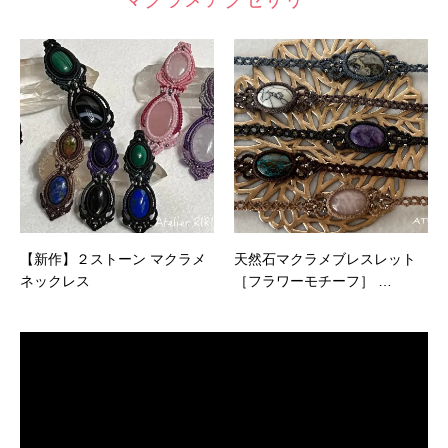
【新作】２ストーン マクラメ
天然石マクラメブレスレット
ネックレス
［フラワーモチーフ］ …
動
画
プ
レ
ー
ヤ
ー