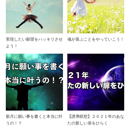
実現したい願望をハッキリさせ
魂が喜ぶことをやっていこう！
よう！
新月に願い事を書くと本当に叶
【誘導瞑想】２０２１年のあな
うの！？
たの新しい扉をひらく