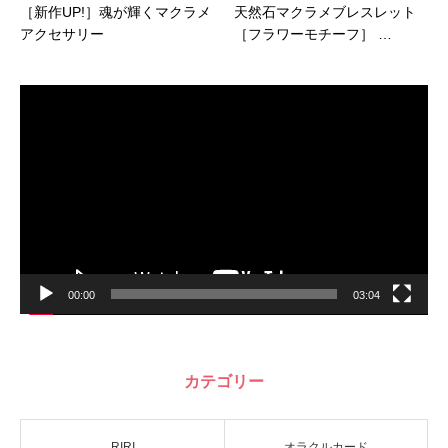
［新作UP!］魂が輝くマクラメ
天然石マクラメブレスレット
アクセサリー
［フラワーモチーフ］ …
動
画
プ
レ
ー
ヤ
ー
00:00
03:04
カテゴリー
RIRI
オラクルカード