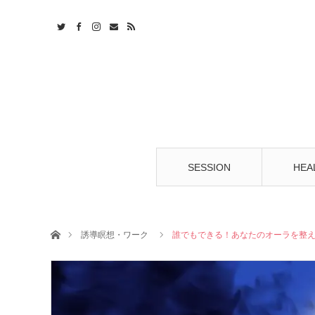
t
S
SESSION
HEA
ホーム
誘導瞑想・ワーク
誰でもできる！あなたのオーラを整