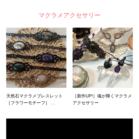
マクラメアクセサリー
天然石マクラメブレスレット
［新作UP!］魂が輝くマクラメ
［フラワーモチーフ］ …
アクセサリー
動
画
プ
レ
ー
ヤ