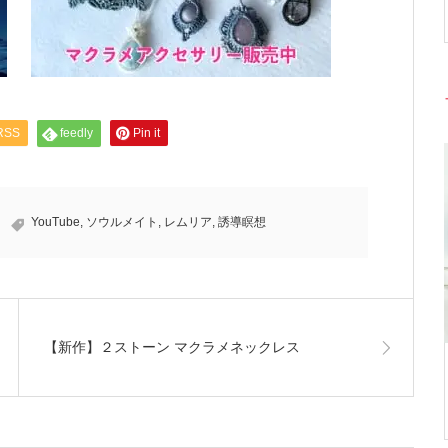
RSS
feedly
Pin it
YouTube
,
ソウルメイト
,
レムリア
,
誘導瞑想
【新作】２ストーン マクラメネックレス