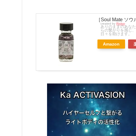
［Soul Mat
created by
Rinker
ありのままのあなた
らの繋がりを感じ、
日々を助けます。
Amazon