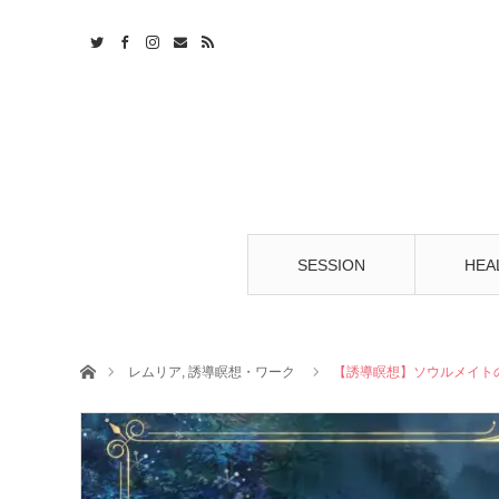
t
S
SESSION
HEA
ホーム
レムリア
,
誘導瞑想・ワーク
【誘導瞑想】ソウルメイト