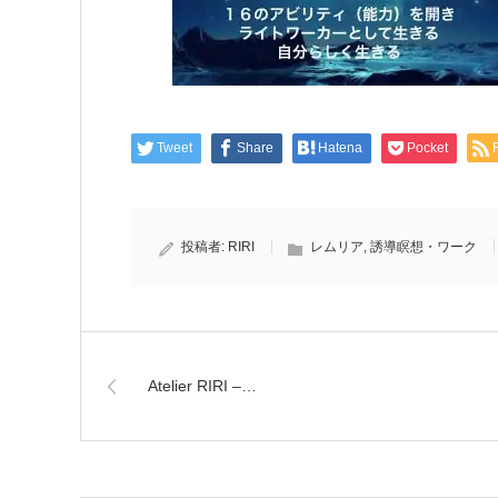
Tweet
Share
Hatena
Pocket
投稿者:
RIRI
レムリア
,
誘導瞑想・ワーク
Atelier RIRI –…