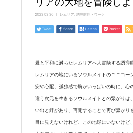
リアの大地を冒険しよ
2023.03.30
レムリア
誘導瞑想・ワーク
Tweet
Share
Hatena
Pocket
愛と平和に満ちたレムリアへ大冒険する誘導
レムリアの地にいるソウルメイトのユニコー
安や心配、孤独感で胸がいっぱいの時に、心
違う次元を生きるソウルメイトとの繋がりは
い出と絆があり、再開することで再び繋がり
目に見えないけれど、この地球にいないけど