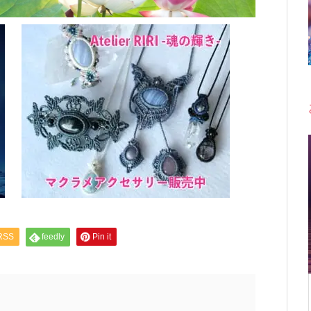
RSS
feedly
Pin it