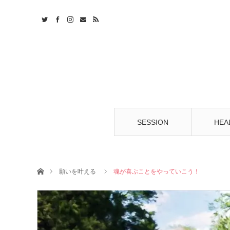
t
S
SESSION
HEA
ホーム
願いを叶える
魂が喜ぶことをやっていこう！