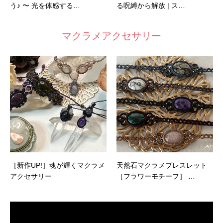
う♪ 〜 光を体感する…
る呪縛から解放 | ス…
マクラメアクセサリー
［新作UP!］魂が輝くマクラメ
天然石マクラメブレスレット
アクセサリー
［フラワーモチーフ］ …
動
画
プ
レ