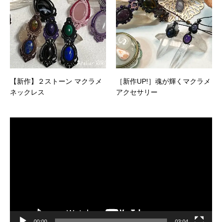
【新作】２ストーン マクラメ
［新作UP!］魂が輝くマクラメ
ネックレス
アクセサリー
動
画
プ
レ
ー
ヤ
ー
00:00
03:04