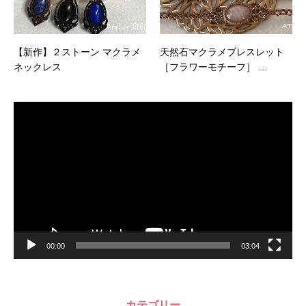
【新作】２ストーン マクラメ
天然石マクラメブレスレット
ネックレス
［フラワーモチーフ］ …
動
画
プ
レ
ー
ヤ
ー
00:00
03:04
カテゴリー