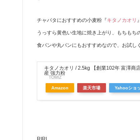
チャパタにおすすめの小麦粉『
キタノカオリ
うっすら黄色い生地に焼き上がり、もちもち
食パンや丸パンにもおすすめなので、お試し
キタノカオリ / 2.5kg 【創業102年 富澤商店
産 強力粉
TOMIZ
Amazon
楽天市場
Yahooショ
RIRI