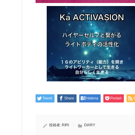
Tweet
Share
Hatena
Pocket
投稿者:
RIRI
DIARY