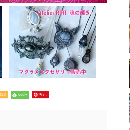
RSS
feedly
Pin it