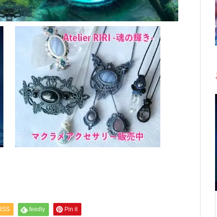
RSS
feedly
Pin it