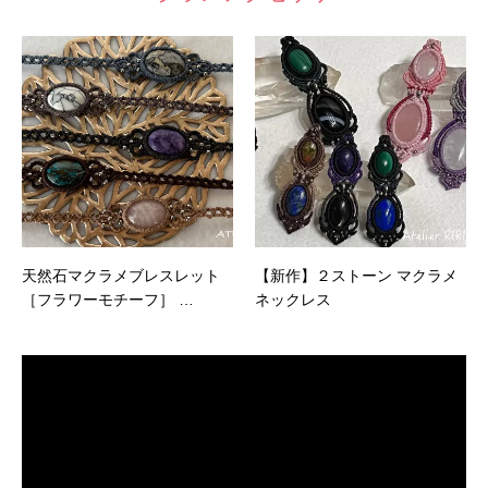
天然石マクラメブレスレット
【新作】２ストーン マクラメ
［フラワーモチーフ］ …
ネックレス
動
画
プ
レ
ー
ヤ
ー