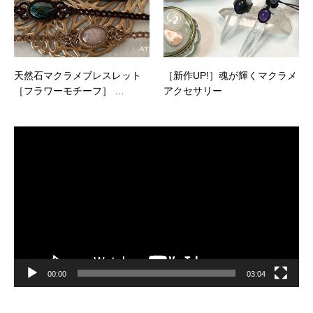
天然石マクラメブレスレット
［新作UP!］魂が輝くマクラメ
［フラワーモチーフ］ …
アクセサリー
動
画
プ
レ
ー
ヤ
ー
00:00
03:04