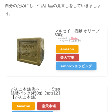
自分のためにも、生活用品の見直しをしていきましょ
う。
マルセイユ石鹸 オリーブ
300g
created by
Rinker
マルセイユ石鹸
Amazon
楽天市場
Yahooショッピング
がんこ本舗 海へ・・・Step
詰替パック(450g)【spts12】
【がんこ本舗】
Amazon
楽天市場