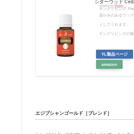
シダーウッド Ced
created by
Rinker
ヤングリビング Young
温かみのあるウッデ
トしてくれます。
ヤングリビングの製
YL製品ページ
amazon
エジプシャンゴールド［ブレンド］