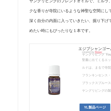
ヤングリビングのブレンドオイルで、ミルラ
クな香りが寺院にいるような神聖な空間にし
深く自分の内面に入っていきたい、掘り下げ
めたい時にもぴったりな１本です。
エジプシャンゴール
created by
Rinker
ヤングリビング Young
聖書に出てくるエッ
ルドは、まるで寺院
フランキンセンス・
ブラックスプルース
ヤングリビングの製
YL製品ページ