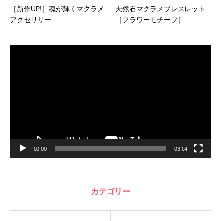
［新作UP!］魂が輝くマクラメ
天然石マクラメブレスレット
アクセサリー
［フラワーモチーフ］ …
動
画
プ
レ
ー
ヤ
ー
00:00
03:04
カテゴリー