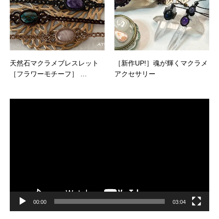
天然石マクラメブレスレット
［新作UP!］魂が輝くマクラメ
［フラワーモチーフ］ …
アクセサリー
動
画
プ
レ
ー
ヤ
ー
00:00
03:04