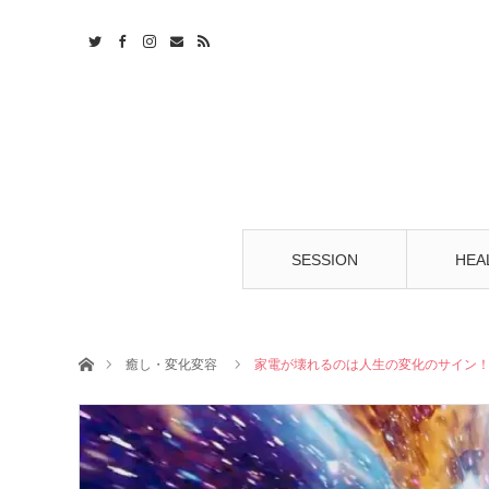
t
S
SESSION
HEA
ホーム
癒し・変化変容
家電が壊れるのは人生の変化のサイン