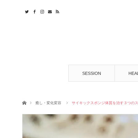
t
S
SESSION
HEA
ホーム
癒し・変化変容
サイキックスポンジ体質を治す３つの