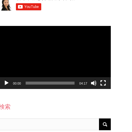
動
画
プ
レ
ー
ヤ
ー
00:00
04:17
検索