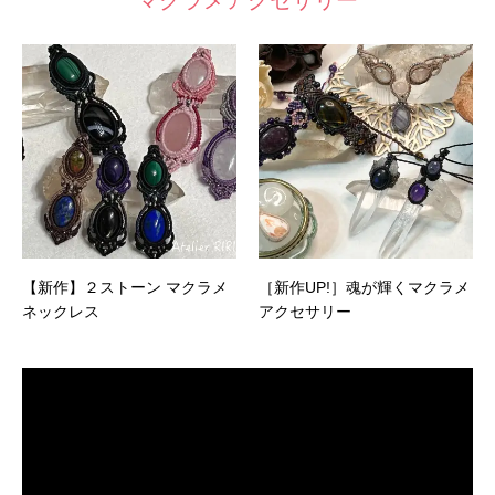
マクラメアクセサリー
【新作】２ストーン マクラメ
［新作UP!］魂が輝くマクラメ
ネックレス
アクセサリー
動
画
プ
レ
ー
ヤ
ー