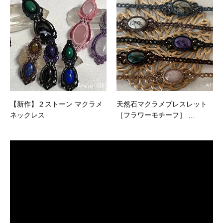
【新作】２ストーン マクラメ
天然石マクラメブレスレット
ネックレス
［フラワーモチーフ］ …
動
画
プ
レ
ー
ヤ
ー