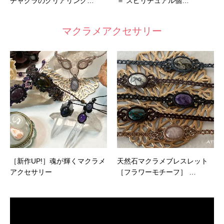
チャクラのクリアリング…
＝ スピリチュアル個…
マクラメアクセサリー
［新作UP!］魂が輝くマクラメ
天然石マクラメブレスレット
アクセサリー
［フラワーモチーフ］ …
動
画
プ
レ
ー