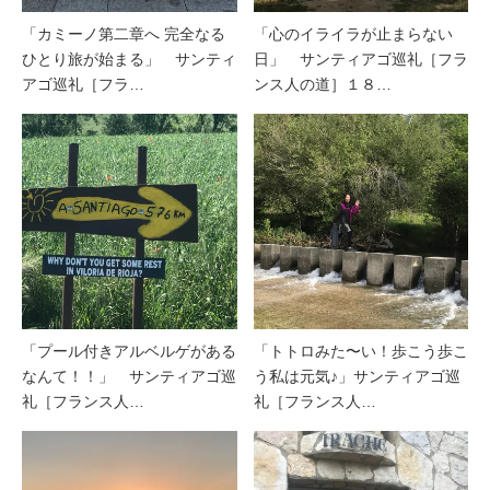
「カミーノ第二章へ 完全なる
「心のイライラが止まらない
ひとり旅が始まる」 サンティ
日」 サンティアゴ巡礼［フラ
アゴ巡礼［フラ…
ンス人の道］１８…
「プール付きアルベルゲがある
「トトロみた〜い！歩こう歩こ
なんて！！」 サンティアゴ巡
う私は元気♪」サンティアゴ巡
礼［フランス人…
礼［フランス人…