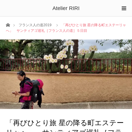
Atelier RIRI
ホーム
フランス人の道2019
「再びひとり旅 星の降る町エステーリャ
へ」 サンティアゴ巡礼［フランス人の道］５日目
「再びひとり旅 星の降る町エステー