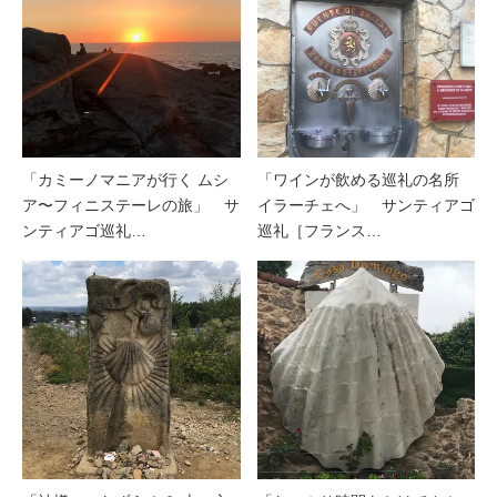
「カミーノマニアが行く ムシ
「ワインが飲める巡礼の名所
ア〜フィニステーレの旅」 サ
イラーチェへ」 サンティアゴ
ンティアゴ巡礼…
巡礼［フランス…