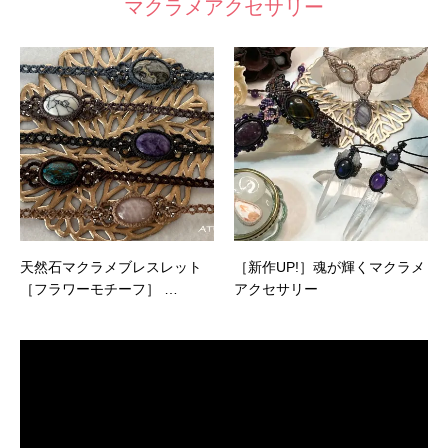
マクラメアクセサリー
天然石マクラメブレスレット
［新作UP!］魂が輝くマクラメ
［フラワーモチーフ］ …
アクセサリー
動
画
プ
レ
ー
ヤ
ー