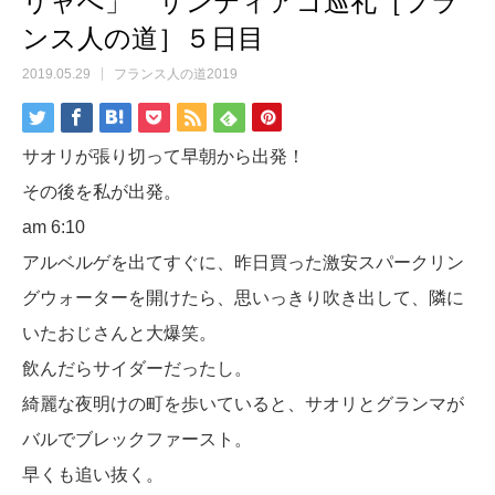
リャへ」 サンティアゴ巡礼［フラ
ンス人の道］５日目
2019.05.29
フランス人の道2019
サオリが張り切って早朝から出発！
その後を私が出発。
am 6:10
アルベルゲを出てすぐに、昨日買った激安スパークリン
グウォーターを開けたら、思いっきり吹き出して、隣に
いたおじさんと大爆笑。
飲んだらサイダーだったし。
綺麗な夜明けの町を歩いていると、サオリとグランマが
バルでブレックファースト。
早くも追い抜く。