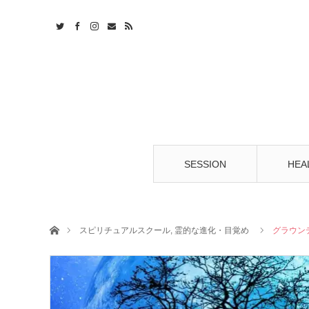
t
S
SESSION
HEA
ホーム
スピリチュアルスクール
,
霊的な進化・目覚め
グラウン