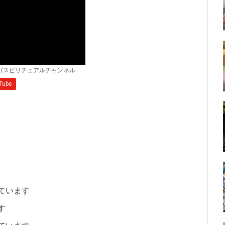
ています
す