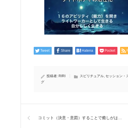
Tweet
Share
Hatena
Pocket
投稿者:
RIRI
スピリチュアル
,
セッション・
グ
コミット（決意・意図）することで癒しがは…