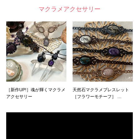
マクラメアクセサリー
［新作UP!］魂が輝くマクラメ
天然石マクラメブレスレット
アクセサリー
［フラワーモチーフ］ …
動
画
プ
レ
ー
ヤ
ー