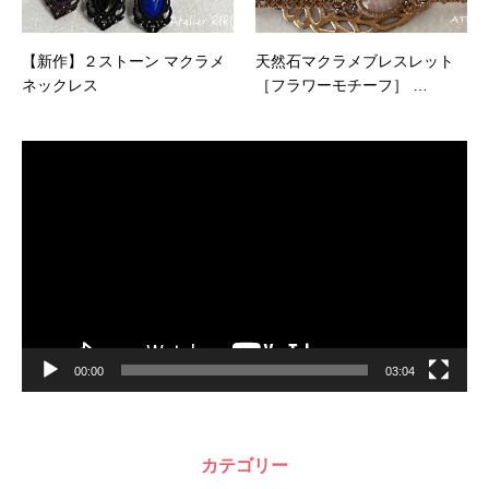
【新作】２ストーン マクラメ
天然石マクラメブレスレット
ネックレス
［フラワーモチーフ］ …
動
画
プ
レ
ー
ヤ
ー
00:00
03:04
カテゴリー