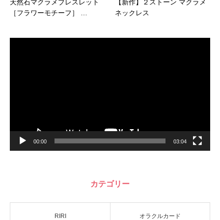
天然石マクラメブレスレット
【新作】２ストーン マクラメ
［フラワーモチーフ］ …
ネックレス
動
画
プ
レ
ー
ヤ
ー
00:00
03:04
カテゴリー
RIRI
オラクルカード