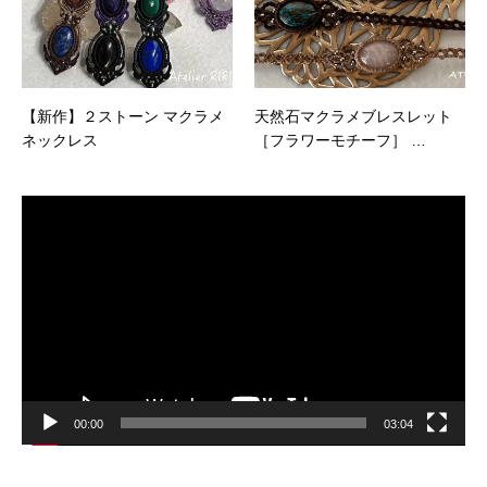
【新作】２ストーン マクラメ
天然石マクラメブレスレット
ネックレス
［フラワーモチーフ］ …
動
画
プ
レ
ー
ヤ
ー
00:00
03:04