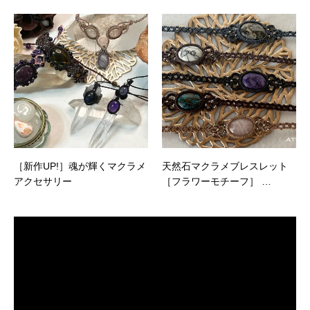
［新作UP!］魂が輝くマクラメ
天然石マクラメブレスレット
アクセサリー
［フラワーモチーフ］ …
動
画
プ
レ
ー
ヤ
ー