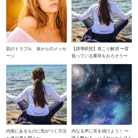
肌のトラブル 体からのメッセ
【誘導瞑想】肩こり解消 〜背
ージ
負っている重荷をおろそう〜
内面にあるものに気がつく方法
内なる声に耳を傾けよう！ 〜
〜体の声を聞く〜
魂と繋がる・ハイヤーセルフと