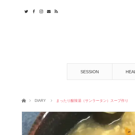
t
S
SESSION
HEA
ホーム
DIARY
まったり酸辣湯（サンラータン）スープ作り