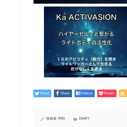
Tweet
Share
Hatena
Pocket
投稿者:
RIRI
DIARY