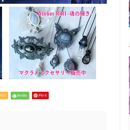
RSS
feedly
Pin it