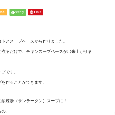
RSS
feedly
Pin it
コトとスープベースから作りました。
ど煮るだけで、チキンスープベースが出来上がりま
ープです。
プを作ることができます。
の酸辣湯（サンラータン）スープに！
もの。