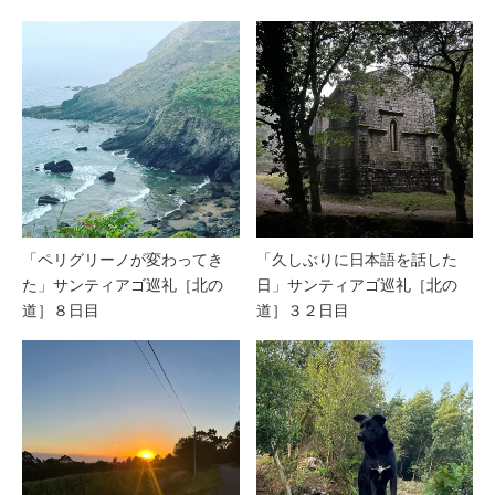
「ペリグリーノが変わってき
「久しぶりに日本語を話した
た」サンティアゴ巡礼［北の
日」サンティアゴ巡礼［北の
道］８日目
道］３２日目