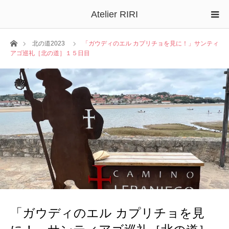
Atelier RIRI
ホーム
北の道2023
「ガウディのエル カプリチョを見に！」サンティ
アゴ巡礼［北の道］１５日目
「ガウディのエル カプリチョを見