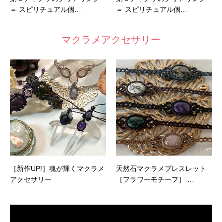
＝ スピリチュアル個…
＝ スピリチュアル個…
マクラメアクセサリー
［新作UP!］魂が輝くマクラメ
天然石マクラメブレスレット
アクセサリー
［フラワーモチーフ］ …
動
画
プ