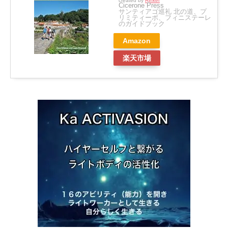
created by
Rinker
Cicerone Press
サンティアゴ巡礼 北の道、プ
リミティーボ、フィニステーレ
のガイドブック
Amazon
楽天市場