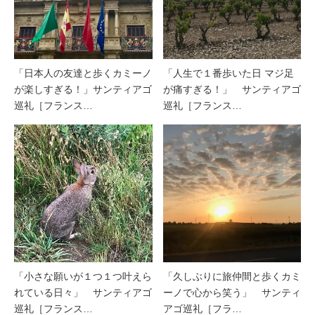
「日本人の友達と歩くカミーノ
「人生で１番歩いた日 マジ足
が楽しすぎる！」サンティアゴ
が痛すぎる！」 サンティアゴ
巡礼［フランス…
巡礼［フランス…
「小さな願いが１つ１つ叶えら
「久しぶりに旅仲間と歩くカミ
れている日々」 サンティアゴ
ーノで心から笑う」 サンティ
巡礼［フランス…
アゴ巡礼［フラ…