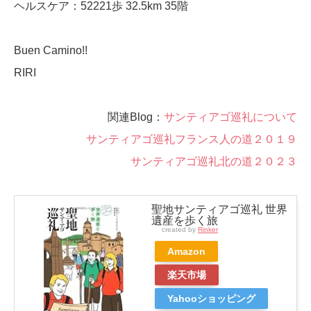
ヘルスケア：52221歩 32.5km 35階
Buen Camino!!
RIRI
関連Blog：
サンティアゴ巡礼について
サンティアゴ巡礼フランス人の道２０１９
サンティアゴ巡礼北の道２０２３
聖地サンティアゴ巡礼 世界
遺産を歩く旅
created by
Rinker
Amazon
楽天市場
Yahooショッピング