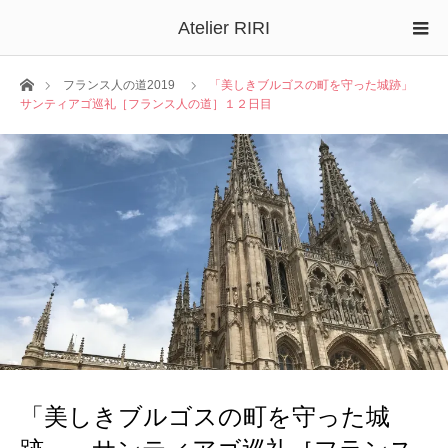
Atelier RIRI
ホーム
フランス人の道2019
「美しきブルゴスの町を守った城跡」
サンティアゴ巡礼［フランス人の道］１２日目
「美しきブルゴスの町を守った城