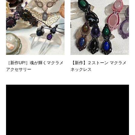
［新作UP!］魂が輝くマクラメ
【新作】２ストーン マクラメ
アクセサリー
ネックレス
動
画
プ
レ
ー
ヤ
ー